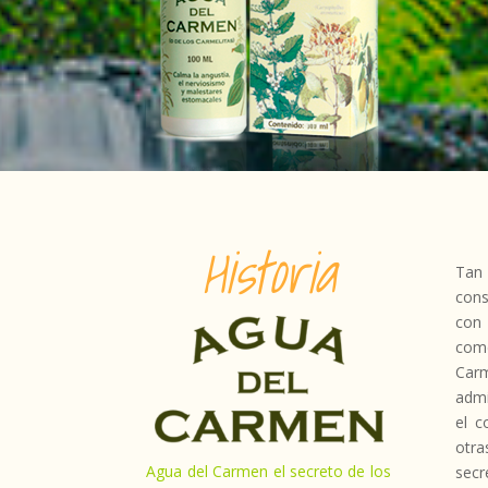
Historia
Tan
cons
con
com
Car
admi
el c
otr
Agua del Carmen el secreto de los
secr