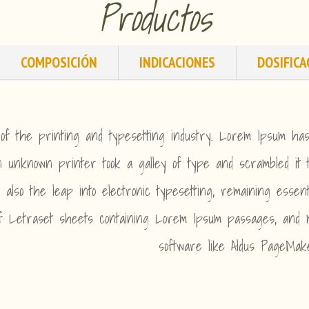
Productos
COMPOSICIÓN
INDICACIONES
DOSIFICA
of the printing and typesetting industry. Lorem Ipsum ha
 unknown printer took a galley of type and scrambled it 
t also the leap into electronic typesetting, remaining essen
of Letraset sheets containing Lorem Ipsum passages, and m
software like Aldus PageMak