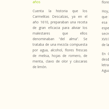
años
flor
Cuenta la historia que los
Hoy,
Carmelitas Descalzas, ya en el
que 
año 1610, preparaban una receta
esa
de gran eficacia para aliviar los
espe
malestares que ellos
secr
denominaban “del alma”. Se
XVII
trataba de una mezcla compuesta
de l
por agua, alcohol, flores frescas
En C
de melisa, hojas de romero, de
desd
menta, clavo de olor y cáscaras
letr
de limón.
Agua