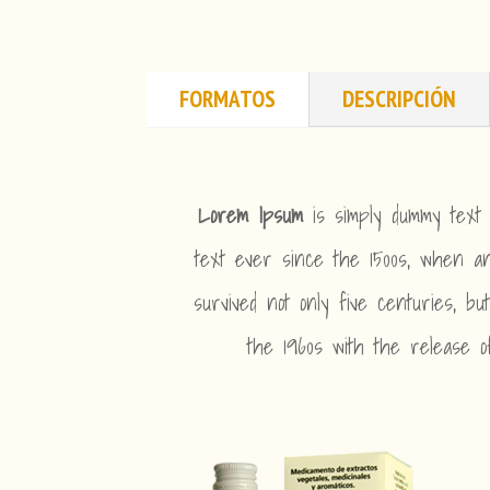
FORMATOS
DESCRIPCIÓN
Lorem Ipsum
is simply dummy text 
text ever since the 1500s, when an
survived not only five centuries, bu
the 1960s with the release 